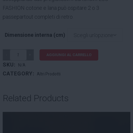
FASHION cotone e lana può ospitare 2 o 3
a
passepartout completi di retro.
€13,00
Dimensione interna (cm)
Scegli un'opzione
AGGIUNGI AL CARRELLO
SKU:
N/A
CATEGORY:
Altri Prodotti
Related Products