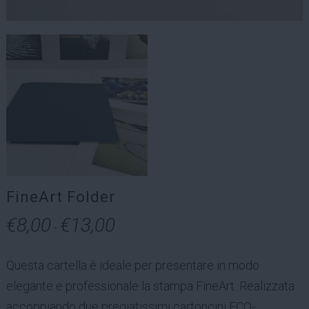
FineArt Folder
€
8,00
€
13,00
Fascia
-
di
Questa cartella è ideale per presentare in modo
prezzo:
elegante e professionale la stampa FineArt. Realizzata
da
accoppiando due pregiatissimi cartoncini ECO-
€8,00