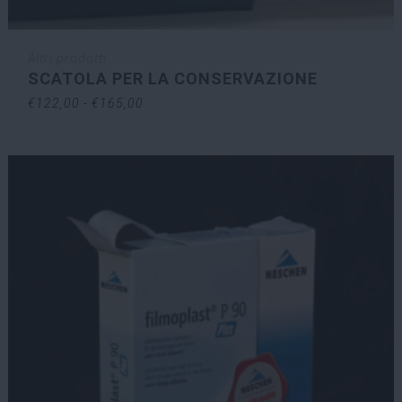
Altri prodotti
SCATOLA PER LA CONSERVAZIONE
Fascia
€
122,00
-
€
165,00
di
prezzo:
da
€122,00
a
€165,00