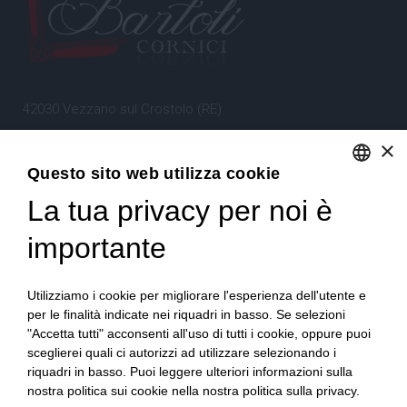
42030 Vezzano sul Crostolo (RE)
Emilia Romagna – Italia
×
Questo sito web utilizza cookie
Tel.
+39 0522 605360
La tua privacy per noi è
ENGLISH
Stefano Bartoli – P.Iva
00764300356
ITALIAN
importante
Utilizziamo i cookie per migliorare l'esperienza dell'utente e
per le finalità indicate nei riquadri in basso. Se selezioni
"Accetta tutti" acconsenti all'uso di tutti i cookie, oppure puoi
sceglierei quali ci autorizzi ad utilizzare selezionando i
Home
Progetto
News
Archivio/Portfolio
riquadri in basso. Puoi leggere ulteriori informazioni sulla
nostra politica sui cookie nella nostra politica sulla privacy.
Contatti
Sitemap