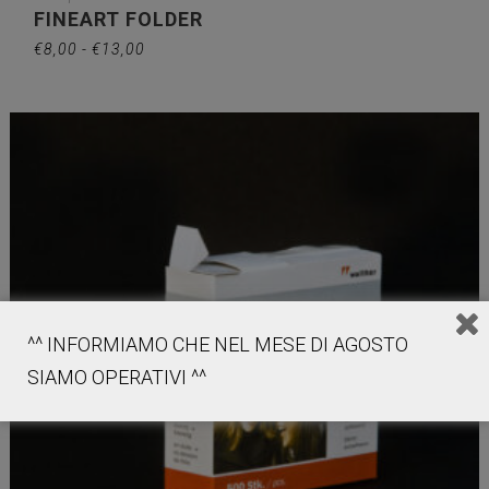
FINEART FOLDER
Fascia
€
8,00
-
€
13,00
di
prezzo:
da
€8,00
a
€13,00
^^ INFORMIAMO CHE NEL MESE DI AGOSTO
SIAMO OPERATIVI ^^