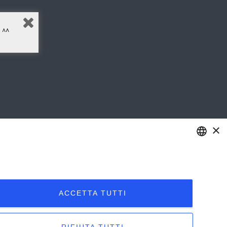
^^
×
ENGLISH
ITALIAN
ACCETTA TUTTI
rogetto
News
Archivio/Portfolio
Contatti
Sitemap