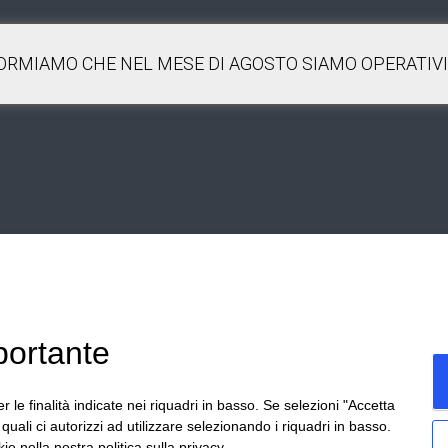
FORMIAMO CHE NEL MESE DI AGOSTO SIAMO OPERATIVI 
ezzano sul Crostolo (RE)
portante
omagna – Italia
Home
P
r le finalità indicate nei riquadri in basso. Se selezioni "Accetta
 0522 605360
i quali ci autorizzi ad utilizzare selezionando i riquadri in basso.
Bartoli – P.Iva
00764300356
ie nella nostra politica sulla privacy.