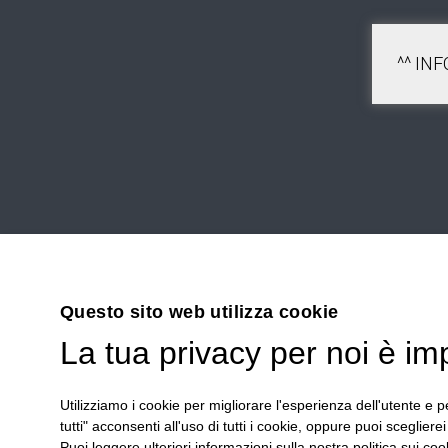
^^ IN
Questo sito web utilizza cookie
42030 V
La tua privacy per noi è im
Emilia R
Utilizziamo i cookie per migliorare l'esperienza dell'utente e pe
Tel.
+39
tutti" acconsenti all'uso di tutti i cookie, oppure puoi scegliere
Stefano 
Puoi leggere ulteriori informazioni sulla nostra politica sui cook