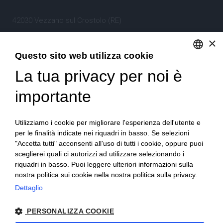
42030 Vezzano sul Crostolo (RE)
Emilia Romagna – Italia
×
Questo sito web utilizza cookie
Tel.
+39 0522 605360
La tua privacy per noi è
ENGLISH
Stefano Bartoli – P.Iva
00764300356
ITALIAN
importante
Utilizziamo i cookie per migliorare l'esperienza dell'utente e
per le finalità indicate nei riquadri in basso. Se selezioni
"Accetta tutti" acconsenti all'uso di tutti i cookie, oppure puoi
sceglierei quali ci autorizzi ad utilizzare selezionando i
Home
Progetto
News
Archivio/Portfolio
riquadri in basso. Puoi leggere ulteriori informazioni sulla
nostra politica sui cookie nella nostra politica sulla privacy.
Contatti
Sitemap
Dettaglio
PERSONALIZZA COOKIE