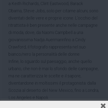
a Keith Richards, Clint Eastwood, Barack
Obama, Steve Jobs, solo per citarne alcuni, sono
diventati delle vere e proprie icone. L’occhio del
ritrattista è ben presente anche nelle campagne
di moda, dove, da Naomi Campbell a una
giovanissima Nadja Auermannfino a Cindy
Crawford, il fotografo rappresenta nel suo
bianco/nero la personalità delle donne.
Infine, lo sguardo sul paesaggio, anche quello
urbano, che non è mai lo sfondo delle campagne,
ma ne caratterizza le scelte e il sapore,
diventandone in moltissimi il protagonista: dalla
Scozia al deserto del New Mexico, fino a Londra,
Los Angeles e Napoli.