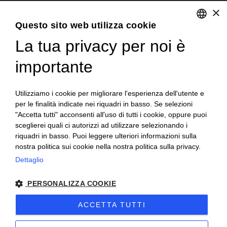
Emilia Romagna – Italia
×
Questo sito web utilizza cookie
Tel.
+39 0522 605360
La tua privacy per noi è
ENGLISH
Stefano Bartoli – P.Iva
00764300356
ITALIAN
importante
Utilizziamo i cookie per migliorare l'esperienza dell'utente e
per le finalità indicate nei riquadri in basso. Se selezioni
"Accetta tutti" acconsenti all'uso di tutti i cookie, oppure puoi
sceglierei quali ci autorizzi ad utilizzare selezionando i
Home
Progetto
News
Archivio/Portfolio
riquadri in basso. Puoi leggere ulteriori informazioni sulla
nostra politica sui cookie nella nostra politica sulla privacy.
Contatti
Sitemap
Dettaglio
PERSONALIZZA COOKIE
ACCETTA TUTTI
2024 Corniciefotodautore ·
Condizioni di vendita
·
Note legali
·
Privacy
·
Sitemap