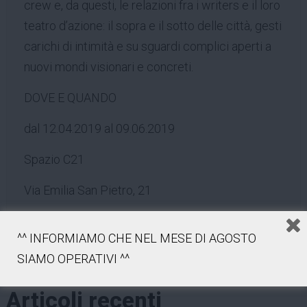
crew e, da questi, le relazioni fra i writers e il loro
teatro d’azione: il sopra e il sotto delle città, gesti
carichi di intimità e su sguardi complici aperti a
nuovi mondi visionari e concreti.
DOVE E QUANDO
dal 12.04.2019 al 09.06.2019
Spazio C21
Via Emilia San Pietro, 21
Reggio Emilia
^^ INFORMIAMO CHE NEL MESE DI AGOSTO
SIAMO OPERATIVI ^^
Articoli recenti