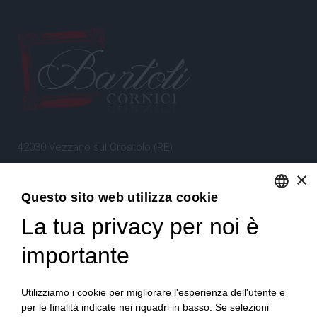
42030 Vezzano sul Crostolo (RE)
Emilia Romagna – Italia
×
Questo sito web utilizza cookie
Tel.
+39 0522 605360
La tua privacy per noi è
ENGLISH
Stefano Bartoli – P.Iva
00764300356
ITALIAN
importante
Utilizziamo i cookie per migliorare l'esperienza dell'utente e
per le finalità indicate nei riquadri in basso. Se selezioni