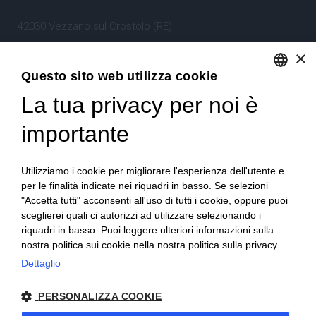
42030 Vezzano sul Crostolo (RE)
Emilia Romagna – Italia
×
Questo sito web utilizza cookie
Tel.
+39 0522 605360
La tua privacy per noi è
ENGLISH
Stefano Bartoli – P.Iva
00764300356
ITALIAN
importante
Utilizziamo i cookie per migliorare l'esperienza dell'utente e
per le finalità indicate nei riquadri in basso. Se selezioni
"Accetta tutti" acconsenti all'uso di tutti i cookie, oppure puoi
sceglierei quali ci autorizzi ad utilizzare selezionando i
Home
Progetto
News
Archivio/Portfolio
riquadri in basso. Puoi leggere ulteriori informazioni sulla
nostra politica sui cookie nella nostra politica sulla privacy.
Contatti
Sitemap
Dettaglio
PERSONALIZZA COOKIE