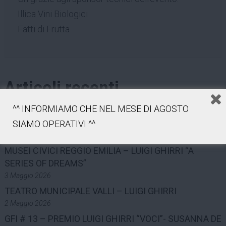
Illica Vini Biologici
Fatti di Frutta
Articoli recenti
^^ INFORMIAMO CHE NEL MESE DI AGOSTO
MUSEI CIVICI REGGIO EMILIA – LUIGI GHIRRI “A
SERIES OF DREAMS”
SIAMO OPERATIVI ^^
4 Maggio 2026
MUSEI CIVICI REGGIO EMILIA – LUIGI GHIRRI “A
SERIES OF DREAMS”
3 Maggio 2026
TEATRO MUNICIPALE VALLI – LUIGI GHIRRI
2 Maggio 2026
GFI # 13 – PREMIO LUIGI GHIRRI “VOCI”- SUSANNA DE