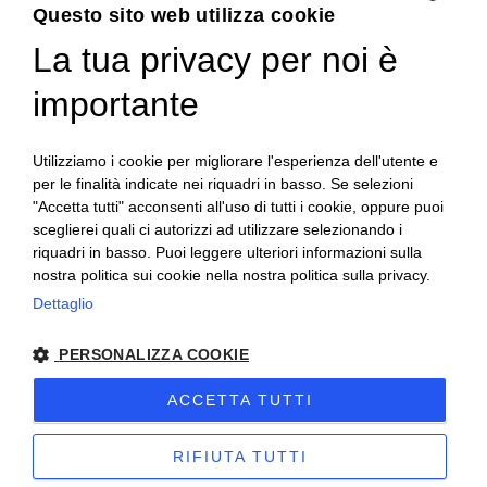
Questo sito web utilizza cookie
Tel.
+39 0522 605360
La tua privacy per noi è
ENGLISH
Stefano Bartoli – P.Iva
00764300356
ITALIAN
importante
Utilizziamo i cookie per migliorare l'esperienza dell'utente e
per le finalità indicate nei riquadri in basso. Se selezioni
"Accetta tutti" acconsenti all'uso di tutti i cookie, oppure puoi
sceglierei quali ci autorizzi ad utilizzare selezionando i
Home
Progetto
News
Archivio/Portfolio
riquadri in basso. Puoi leggere ulteriori informazioni sulla
nostra politica sui cookie nella nostra politica sulla privacy.
Contatti
Sitemap
Dettaglio
PERSONALIZZA COOKIE
ACCETTA TUTTI
2024 Corniciefotodautore ·
Condizioni di vendita
·
Note legali
·
Privacy
·
Sitemap
RIFIUTA TUTTI
progettato da Stefano Bartoli e creato da:
etinet.it