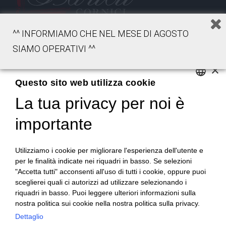
^^ INFORMIAMO CHE NEL MESE DI AGOSTO
42030 Vezzano sul Crostolo (RE)
SIAMO OPERATIVI ^^
Emilia Romagna – Italia
×
Questo sito web utilizza cookie
Tel.
+39 0522 605360
La tua privacy per noi è
ENGLISH
Stefano Bartoli – P.Iva
00764300356
ITALIAN
importante
Utilizziamo i cookie per migliorare l'esperienza dell'utente e
per le finalità indicate nei riquadri in basso. Se selezioni
"Accetta tutti" acconsenti all'uso di tutti i cookie, oppure puoi
sceglierei quali ci autorizzi ad utilizzare selezionando i
Home
Progetto
News
Archivio/Portfolio
riquadri in basso. Puoi leggere ulteriori informazioni sulla
nostra politica sui cookie nella nostra politica sulla privacy.
Contatti
Sitemap
Dettaglio