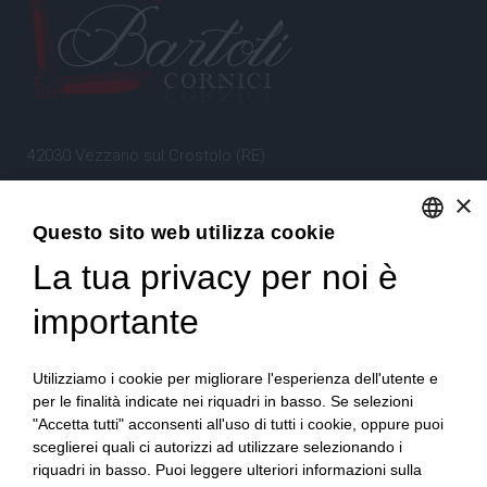
42030 Vezzano sul Crostolo (RE)
Emilia Romagna – Italia
×
Questo sito web utilizza cookie
Tel.
+39 0522 605360
La tua privacy per noi è
ENGLISH
Stefano Bartoli – P.Iva
00764300356
ITALIAN
importante
Utilizziamo i cookie per migliorare l'esperienza dell'utente e
per le finalità indicate nei riquadri in basso. Se selezioni
"Accetta tutti" acconsenti all'uso di tutti i cookie, oppure puoi
sceglierei quali ci autorizzi ad utilizzare selezionando i
Home
Progetto
News
Archivio/Portfolio
riquadri in basso. Puoi leggere ulteriori informazioni sulla