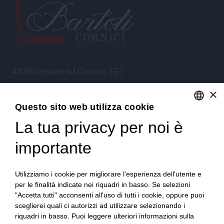
42030 Vezzano sul Crostolo (RE)
Emilia Romagna – Italia
×
Questo sito web utilizza cookie
Tel.
+39 0522 605360
La tua privacy per noi è
ENGLISH
Stefano Bartoli – P.Iva
00764300356
ITALIAN
importante
Utilizziamo i cookie per migliorare l'esperienza dell'utente e
per le finalità indicate nei riquadri in basso. Se selezioni
"Accetta tutti" acconsenti all'uso di tutti i cookie, oppure puoi
sceglierei quali ci autorizzi ad utilizzare selezionando i
Home
Progetto
News
Archivio/Portfolio
riquadri in basso. Puoi leggere ulteriori informazioni sulla