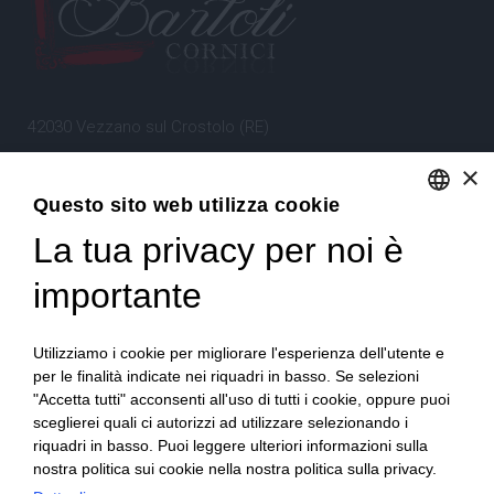
42030 Vezzano sul Crostolo (RE)
Emilia Romagna – Italia
×
Questo sito web utilizza cookie
Tel.
+39 0522 605360
La tua privacy per noi è
ENGLISH
Stefano Bartoli – P.Iva
00764300356
ITALIAN
importante
Utilizziamo i cookie per migliorare l'esperienza dell'utente e
per le finalità indicate nei riquadri in basso. Se selezioni
"Accetta tutti" acconsenti all'uso di tutti i cookie, oppure puoi
sceglierei quali ci autorizzi ad utilizzare selezionando i
Home
Progetto
News
Archivio/Portfolio
riquadri in basso. Puoi leggere ulteriori informazioni sulla
nostra politica sui cookie nella nostra politica sulla privacy.
Contatti
Sitemap