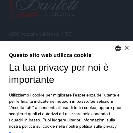
42030 Vezzano sul Crostolo (RE)
Emilia Romagna – Italia
×
Questo sito web utilizza cookie
Tel.
+39 0522 605360
La tua privacy per noi è
ENGLISH
Stefano Bartoli – P.Iva
00764300356
ITALIAN
importante
Utilizziamo i cookie per migliorare l'esperienza dell'utente e
per le finalità indicate nei riquadri in basso. Se selezioni
"Accetta tutti" acconsenti all'uso di tutti i cookie, oppure puoi
sceglierei quali ci autorizzi ad utilizzare selezionando i
Home
Progetto
News
Archivio/Portfolio
riquadri in basso. Puoi leggere ulteriori informazioni sulla
nostra politica sui cookie nella nostra politica sulla privacy.
Contatti
Sitemap