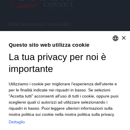
42030 Vezzano sul Crostolo (RE)
Emilia Romagna – Italia
×
Questo sito web utilizza cookie
Tel.
+39 0522 605360
La tua privacy per noi è
ENGLISH
Stefano Bartoli – P.Iva
00764300356
ITALIAN
importante
Utilizziamo i cookie per migliorare l'esperienza dell'utente e
per le finalità indicate nei riquadri in basso. Se selezioni
"Accetta tutti" acconsenti all'uso di tutti i cookie, oppure puoi
sceglierei quali ci autorizzi ad utilizzare selezionando i
Home
Progetto
News
Archivio/Portfolio
riquadri in basso. Puoi leggere ulteriori informazioni sulla
nostra politica sui cookie nella nostra politica sulla privacy.
Contatti
Sitemap
Dettaglio