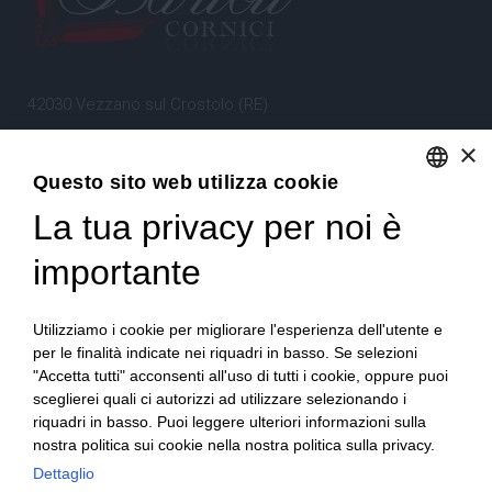
42030 Vezzano sul Crostolo (RE)
Emilia Romagna – Italia
×
Questo sito web utilizza cookie
Tel.
+39 0522 605360
La tua privacy per noi è
ENGLISH
Stefano Bartoli – P.Iva
00764300356
ITALIAN
importante
Utilizziamo i cookie per migliorare l'esperienza dell'utente e
per le finalità indicate nei riquadri in basso. Se selezioni
"Accetta tutti" acconsenti all'uso di tutti i cookie, oppure puoi
sceglierei quali ci autorizzi ad utilizzare selezionando i
Home
Progetto
News
Archivio/Portfolio
riquadri in basso. Puoi leggere ulteriori informazioni sulla
nostra politica sui cookie nella nostra politica sulla privacy.
Contatti
Sitemap
Dettaglio