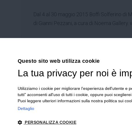
Dal 4 al 30 maggio 2015
Boffi Solferino di 
di Gianni Pezzani, a cura di Noema Gallery.
Questo sito web utilizza cookie
42030 V
La tua privacy per noi è im
Emilia R
Utilizziamo i cookie per migliorare l'esperienza dell'utente e pe
Tel.
+39
tutti" acconsenti all'uso di tutti i cookie, oppure puoi scegliere
Stefano 
Puoi leggere ulteriori informazioni sulla nostra politica sui cook
Dettaglio
PERSONALIZZA COOKIE
2024 Corniciefotodautore ·
Condizioni di vendita
·
Note legali