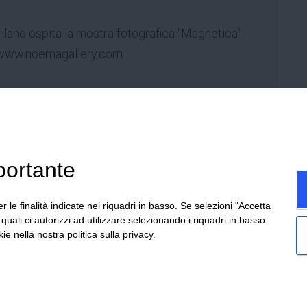
Milano ospita la mostra fotografica "Magnetica"
www.noemagallery.com
ezzano sul Crostolo (RE)
portante
omagna – Italia
Home
P
r le finalità indicate nei riquadri in basso. Se selezioni "Accetta
 0522 605360
i quali ci autorizzi ad utilizzare selezionando i riquadri in basso.
Bartoli – P.Iva
00764300356
ie nella nostra politica sulla privacy.
·
Privacy
·
Sitemap