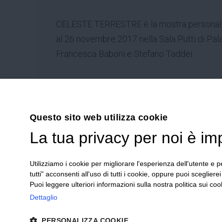
CELESTE TERRESTRE è la mostra personale d
al 26 novembre 2017 nella Sala Putti di Pal
Francesca Baboni e Stefano Taddei
Questo sito web utilizza cookie
42030 V
La tua privacy per noi è im
Emilia R
Utilizziamo i cookie per migliorare l'esperienza dell'utente e pe
Tel.
+39
tutti" acconsenti all'uso di tutti i cookie, oppure puoi scegliere
Stefano 
Puoi leggere ulteriori informazioni sulla nostra politica sui cook
Dettaglio
PERSONALIZZA COOKIE