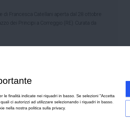
i Francesca Catellani aperta dal 28 ottobre
azzo dei Principi a Correggio (RE).
Curata da
ezzano sul Crostolo (RE)
portante
omagna – Italia
Home
P
r le finalità indicate nei riquadri in basso. Se selezioni "Accetta
 0522 605360
i quali ci autorizzi ad utilizzare selezionando i riquadri in basso.
Bartoli – P.Iva
00764300356
ie nella nostra politica sulla privacy.