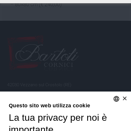
– 80×80 cm (€ 240,00)
42030 Vezzano sul Crostolo (RE)
Emilia Romagna – Italia
×
Questo sito web utilizza cookie
Tel.
+39 0522 605360
La tua privacy per noi è
ENGLISH
Stefano Bartoli – P.Iva
00764300356
ITALIAN
importante