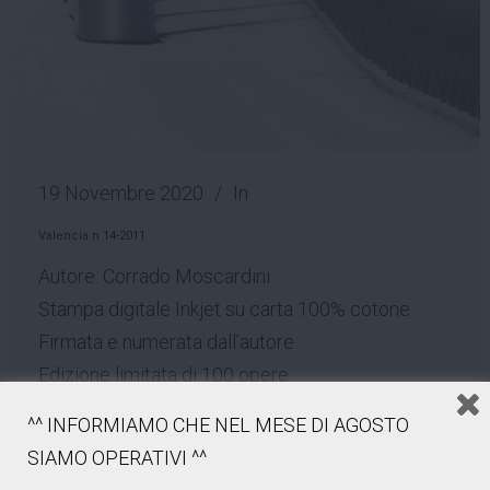
19 Novembre 2020
In
Valencia n 14-2011
Autore: Corrado Moscardini
Stampa digitale Inkjet su carta 100% cotone
Firmata e numerata dall’autore
Edizione limitata di 100 opere
indipendentemente dal formato
^^ INFORMIAMO CHE NEL MESE DI AGOSTO
– 25×25 cm (€ 60,00)
SIAMO OPERATIVI ^^
– 41×41 cm (€ 120,00)