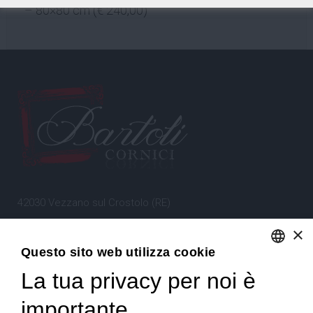
– 80×80 cm (€ 240,00)
42030 Vezzano sul Crostolo (RE)
Emilia Romagna – Italia
×
Questo sito web utilizza cookie
Tel.
+39 0522 605360
La tua privacy per noi è
ENGLISH
Stefano Bartoli – P.Iva
00764300356
ITALIAN
importante