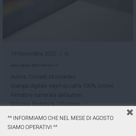
19 Novembre 2020
In
serie places 2013- interno n 7
Autore: Corrado Moscardini
Stampa digitale Inkjet su carta 100% cotone
Firmata e numerata dall’autore
Edizione limitata di 100 opere
indipendentemente dal formato
^^ INFORMIAMO CHE NEL MESE DI AGOSTO
– 25×25 cm (€ 60,00)
SIAMO OPERATIVI ^^
– 41×41 cm (€ 120,00)