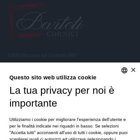
42030 Vezzano sul Crostolo (RE)
Emilia Romagna – Italia
×
Questo sito web utilizza cookie
Tel.
+39 0522 605360
La tua privacy per noi è
ENGLISH
Stefano Bartoli – P.Iva
00764300356
ITALIAN
importante
Utilizziamo i cookie per migliorare l'esperienza dell'utente e
per le finalità indicate nei riquadri in basso. Se selezioni
"Accetta tutti" acconsenti all'uso di tutti i cookie, oppure puoi
sceglierei quali ci autorizzi ad utilizzare selezionando i