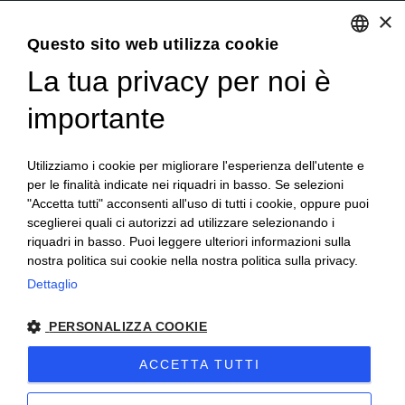
Emilia Romagna – Italia
×
Questo sito web utilizza cookie
Tel.
+39 0522 605360
La tua privacy per noi è
ENGLISH
Stefano Bartoli – P.Iva
00764300356
ITALIAN
importante
Utilizziamo i cookie per migliorare l'esperienza dell'utente e
per le finalità indicate nei riquadri in basso. Se selezioni
"Accetta tutti" acconsenti all'uso di tutti i cookie, oppure puoi
sceglierei quali ci autorizzi ad utilizzare selezionando i
Home
Progetto
News
Archivio/Portfolio
riquadri in basso. Puoi leggere ulteriori informazioni sulla
nostra politica sui cookie nella nostra politica sulla privacy.
Contatti
Sitemap
Dettaglio
PERSONALIZZA COOKIE
ACCETTA TUTTI
2024 Corniciefotodautore ·
Condizioni di vendita
·
Note legali
·
Privacy
·
Sitemap