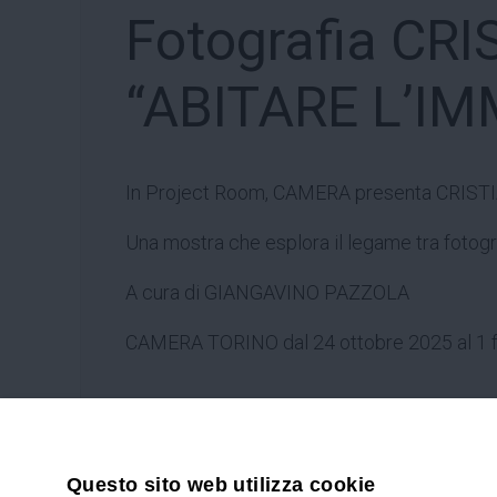
Fotografia CR
“ABITARE L’I
In Project Room, CAMERA presenta CRIS
Una mostra che esplora il legame tra fotogra
A cura di GIANGAVINO PAZZOLA
CAMERA TORINO dal 24 ottobre 2025 al 1 
Questo sito web utilizza cookie