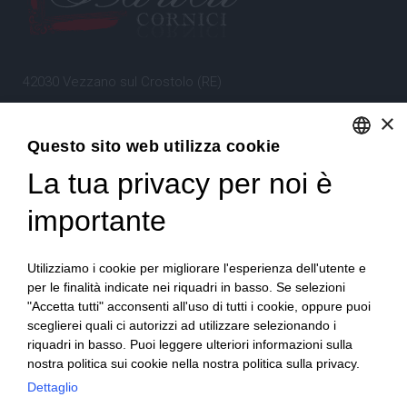
42030 Vezzano sul Crostolo (RE)
Emilia Romagna – Italia
×
Questo sito web utilizza cookie
Tel.
+39 0522 605360
La tua privacy per noi è
ENGLISH
Stefano Bartoli – P.Iva
00764300356
ITALIAN
importante
Utilizziamo i cookie per migliorare l'esperienza dell'utente e
per le finalità indicate nei riquadri in basso. Se selezioni
"Accetta tutti" acconsenti all'uso di tutti i cookie, oppure puoi
sceglierei quali ci autorizzi ad utilizzare selezionando i
Home
Progetto
News
Archivio/Portfolio
riquadri in basso. Puoi leggere ulteriori informazioni sulla
nostra politica sui cookie nella nostra politica sulla privacy.
Contatti
Sitemap
Dettaglio