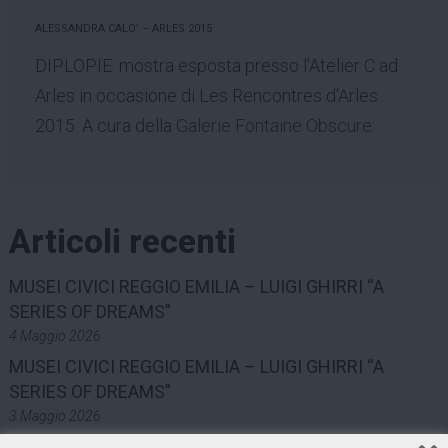
ALESSANDRA CALO’ – ARLES 2015
DIPLOPIE: mostra esposta presso l'Atelier C ad
Arles in occasione di Les Rencontres d'Arles
2015. A cura della
Galerie Fontaine Obscure.
Articoli recenti
MUSEI CIVICI REGGIO EMILIA – LUIGI GHIRRI “A
SERIES OF DREAMS”
4 Maggio 2026
MUSEI CIVICI REGGIO EMILIA – LUIGI GHIRRI “A
SERIES OF DREAMS”
3 Maggio 2026
TEATRO MUNICIPALE VALLI – LUIGI GHIRRI