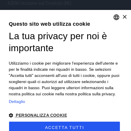
42030 Vezzano sul Crostolo (RE)
Emilia Romagna – Italia
×
Questo sito web utilizza cookie
Tel.
+39 0522 605360
La tua privacy per noi è
ENGLISH
Stefano Bartoli – P.Iva
00764300356
ITALIAN
importante
Utilizziamo i cookie per migliorare l'esperienza dell'utente e
per le finalità indicate nei riquadri in basso. Se selezioni
"Accetta tutti" acconsenti all'uso di tutti i cookie, oppure puoi
sceglierei quali ci autorizzi ad utilizzare selezionando i
Home
Progetto
News
Archivio/Portfolio
riquadri in basso. Puoi leggere ulteriori informazioni sulla
nostra politica sui cookie nella nostra politica sulla privacy.
Contatti
Sitemap
Dettaglio
PERSONALIZZA COOKIE
ACCETTA TUTTI
2024 Corniciefotodautore ·
Condizioni di vendita
·
Note legali
·