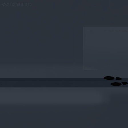
< <
Torna al sito