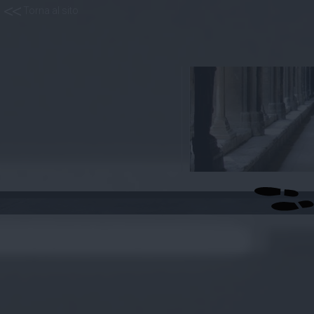
< <
Torna al sito